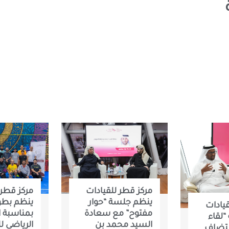
مركز قطر للقيادات
مركز قطر 
ينظم جلسة “حوار
ينظم بطول
قيادات
مفتوح” مع سعادة
بمناسبة ا
لقاء
السيد محمد بن
الرياضي لل
ستضاف