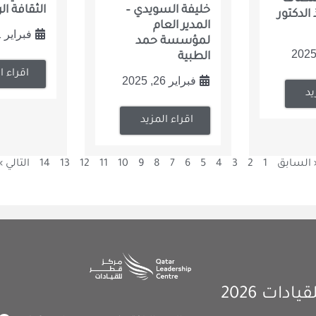
خليفة السويدي –
الثقافة ال
الدكتور
المدير العام
فبراير 11, 2025
لمؤسسة حمد
الطبية
اقراء ا
فبراير 26, 2025
يد
اقراء المزيد
 السابق
1
2
3
4
5
6
7
8
9
10
11
12
13
14
التالي »
ات 2026