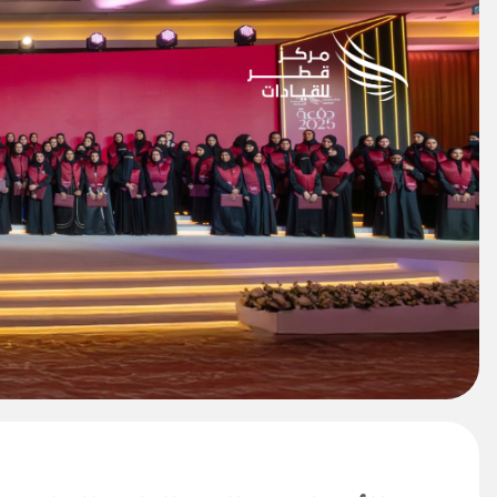
خطي
لى
لمحتوى