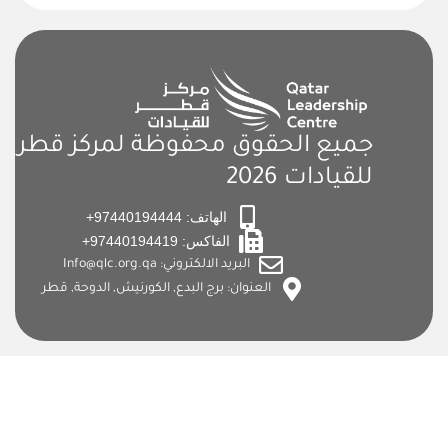
جميع الحقوق محفوظة لمركز قطر
للقيادات 2026
الهاتف: 97440194444+
الفاكس: 97440194419+
البريد الالكتروني: Info@qlc.org.qa
العنوان: برج البدع, الكورنيش, الدوحة, قطر