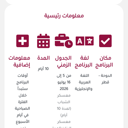
معلومات رئيسية
مكان
لغة
الجدول
المدة
معلومات
البرنامج
البرنامج
الزمني
إضافية
10 أيام
الدوحة -
اللغة
من 5 إلى
أوقات
قطر
العربية
16 يوليو
البرنامج
والإنجليزية
2026
ستبدأ
معسكر
خلال
الشباب
الفترة
(لمدة 10
الصباحية
أيام)
في أيام
معسكر
الأسبوع