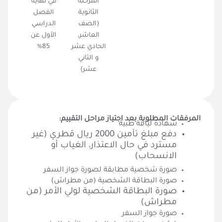
المرحلة
في نهاية
الثانوية
الفصل
(الصف
الدراسي
العاشر،
الأول عن
الحادي عشر
85%
و الثاني
عشر)
متطلبات التسجيل
المرفقات المطلوبة بعد اجتياز مراحل التقييم:
شهادة لياقة طبية
دفع مبلغ تأمين 2000 ريال قطري (غير
مسترد في حال الاعتذار، الغياب أو
الانسحاب)
صورة شخصية مطابقة لصورة جواز السفر
صورة البطاقة الشخصية (من مطراش)
صورة البطاقة الشخصية لولي الأمر (من
مطراش)
صورة جواز السفر