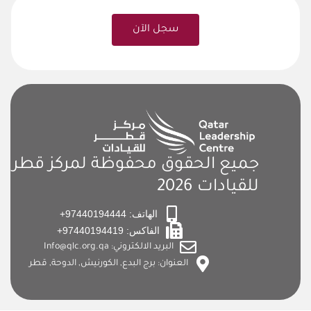
سجل الآن
جميع الحقوق محفوظة لمركز قطر
للقيادات 2026
الهاتف: 97440194444+
الفاكس: 97440194419+
البريد الالكتروني: Info@qlc.org.qa
العنوان: برج البدع, الكورنيش, الدوحة, قطر