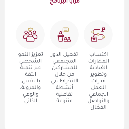
مزايا البرنامج
اكتساب
تفعيل الدور
تعزيز النمو
المهارات
المجتمعي
الشخصي
القيادية
للمشاركين
عبر تنمية
وتطوير
من خلال
الثقة
قدرات
الانخراط في
بالنفس،
العمل
أنشطة
والمرونة،
الجماعي
تفاعلية
والوعي
والتواصل
متنوعة
الذاتي
الفعّال