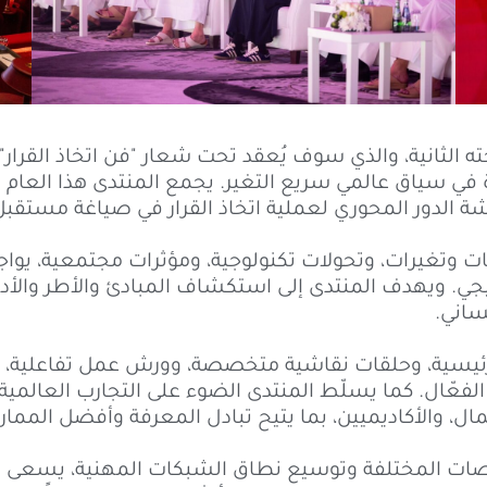
الابتكار القيادي 2025 في نسخته الثانية، والذي سوف يُعقد تحت شعار "فن 
دة في سياق عالمي سريع التغير. يجمع المنتدى هذا العام
ة الدور المحوري لعملية اتخاذ القرار في صياغة مستقبل 
وتغيرات، وتحولات تكنولوجية، ومؤثرات مجتمعية، يواجه ا
جي. ويهدف المنتدى إلى استكشاف المبادئ والأطر والأدوا
ساني.
ئيسية، وحلقات نقاشية متخصصة، وورش عمل تفاعلية، وعر
ي الفعّال. كما يسلّط المنتدى الضوء على التجارب العالمي
مال، والأكاديميين، بما يتيح تبادل المعرفة وأفضل المما
صصات المختلفة وتوسيع نطاق الشبكات المهنية، يسعى الم