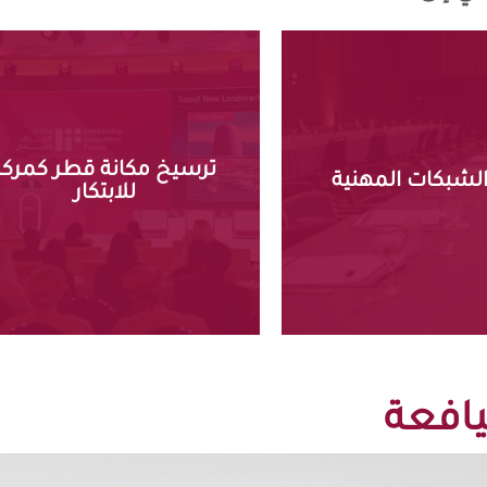
الابتكار.
تعزز الابتكار.
كدولة رائدة إقليمياً في
صل وتطوير شراكات
ترسيخ مكانة قطر كمركز
الدوليين، وتعزيز مكانتها
الشبكات المهنية
طاعات المختلفة
للابتكار
والقيادة، وجذب الشركاء
 للقيادات وقادة
مجالات التكنولوجيا
الفرصة لخريجي مركز
إبراز إنجازات قطر في
يافعة