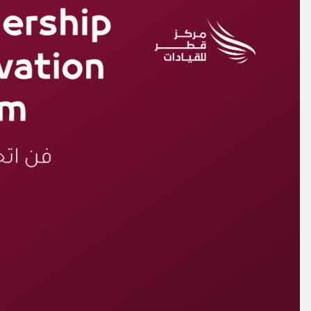
خطي
لى
لمحتوى